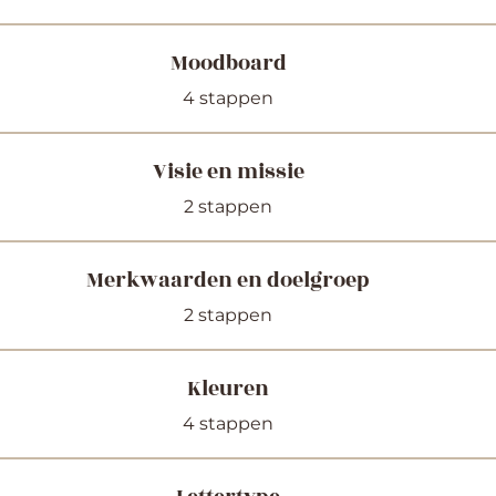
Moodboard
.
4 stappen
Visie en missie
.
2 stappen
Merkwaarden en doelgroep
.
2 stappen
Kleuren
.
4 stappen