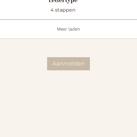
Lettertype
.
4 stappen
Meer laden
Aanmelden