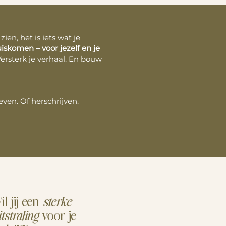
zien, het is iets wat je
iskomen – voor jezelf en je
 Versterk je verhaal. En bouw
en. Of herschrijven.
il jij een
sterke
voor je
tstraling