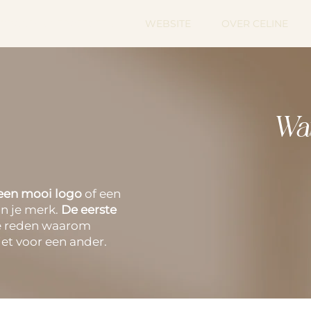
BRANDING TRAJECTEN
WEBSITE
OVER CELINE
Wat
 een mooi logo
of een
van je merk.
De eerste
e reden waarom
iet voor een ander.