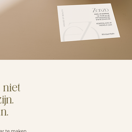
 niet
jn,
n.
ar te maken.