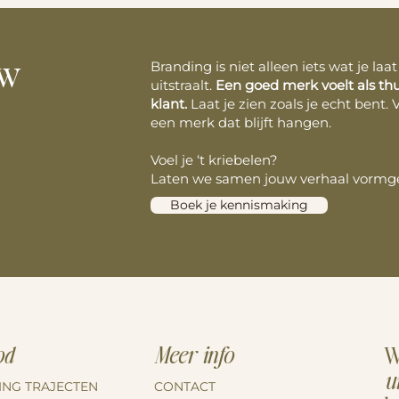
Branding is niet alleen iets wat je laat 
uw
uitstraalt.
Een goed merk voelt als thu
klant.
Laat je zien zoals je echt bent.
een merk dat blijft hangen.
Voel je ‘t kriebelen?
Laten we samen jouw verhaal vormgev
Boek je kennismaking
od
Meer info
W
ui
NG TRAJECTEN
CONTACT