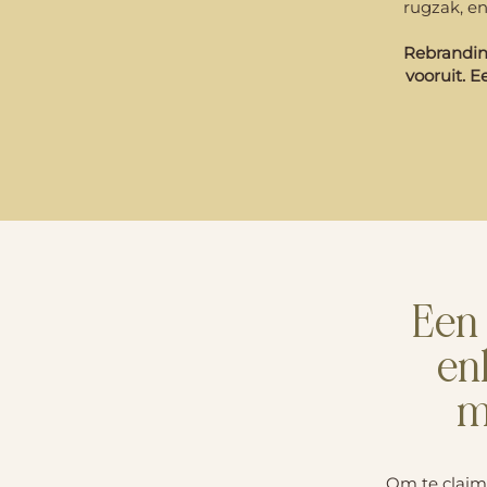
rugzak, en
Rebranding
vooruit. E
Een 
en
m
Om te claim