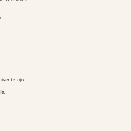
n:
ver te zijn.
ie.