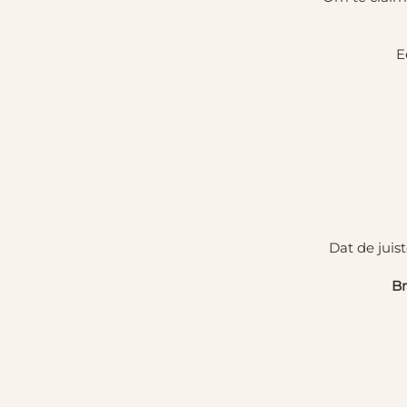
E
Dat de juis
Br