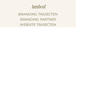
Aanbod
BRANDING TRAJECTEN
BRANDING PARTNER
WEBSITE TRAJECTEN
Meer info
CONTACT
OVER MIJ
PODCAST
BLOG
Wil jij een
sterke uitstraling
voor je bedrijf?
CELINE@CGRAPHY.BE
BOEK JE INTAKE CALL