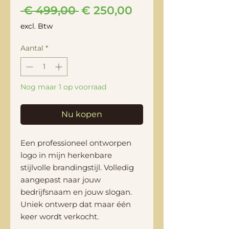
Normale
Verkoopprijs
 € 499,00 
€ 250,00
prijs
excl. Btw
Aantal
*
Nog maar 1 op voorraad
Nu kopen
Een professioneel ontworpen
logo in mijn herkenbare
stijlvolle brandingstijl. Volledig
aangepast naar jouw
bedrijfsnaam en jouw slogan.
Uniek ontwerp dat maar één
keer wordt verkocht.