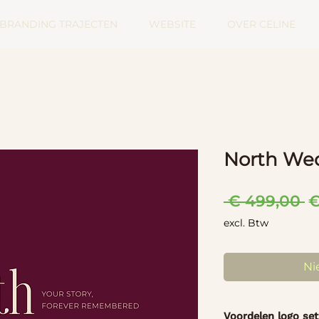
BRANDING TRAJECTEN
WEBSITE
OVER CELINE
North We
N
 € 499,00 
€
pr
excl. Btw
Ni
Voordelen logo set