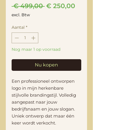
Normale
Verkoopprijs
 € 499,00 
€ 250,00
prijs
excl. Btw
Aantal
*
Nog maar 1 op voorraad
Nu kopen
Een professioneel ontworpen
logo in mijn herkenbare
stijlvolle brandingstijl. Volledig
aangepast naar jouw
bedrijfsnaam en jouw slogan.
Uniek ontwerp dat maar één
keer wordt verkocht.